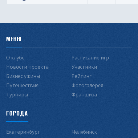
МЕНЮ
О клубе
Расписание игр
Новости проекта
Участники
Бизнес ужины
Рейтинг
Путешествия
Фотогалерея
Турниры
Франшиза
ГОРОДА
Екатеринбург
Челябинск