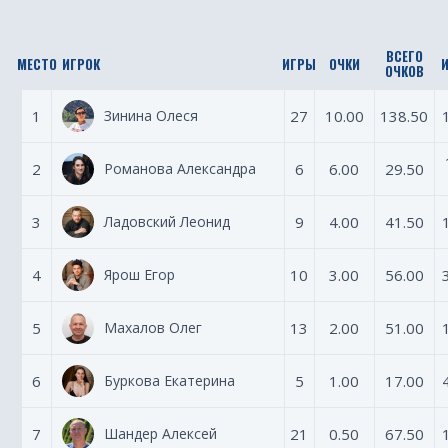
ВСЕГО
МЕСТО
ИГРОК
ИГРЫ
ОЧКИ
ОЧКОВ
1
Зинина Олеся
27
10.00
138.50
2
Романова Александра
6
6.00
29.50
3
Ладовский Леонид
9
4.00
41.50
4
Ярош Егор
10
3.00
56.00
5
Махалов Олег
13
2.00
51.00
6
Буркова Екатерина
5
1.00
17.00
7
Шандер Алексей
21
0.50
67.50