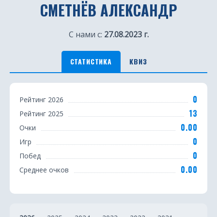
СМЕТНЁВ АЛЕКСАНДР
С нами с:
27.08.2023 г.
СТАТИСТИКА
КВИЗ
С
0
Рейтинг 2026
т
13
Рейтинг 2025
а
0.00
Очки
т
0
Игр
0
Побед
и
0.00
Среднее очков
с
т
и