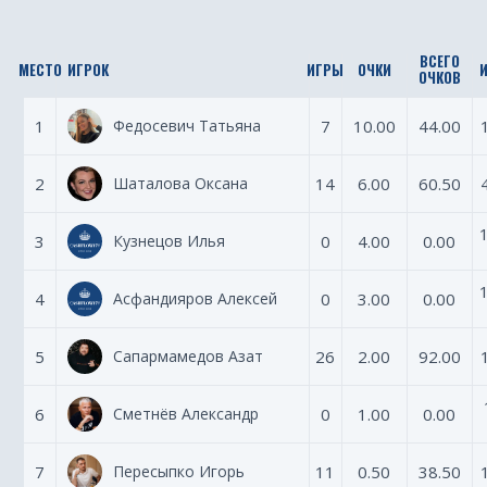
ВСЕГО
МЕСТО
ИГРОК
ИГРЫ
ОЧКИ
ОЧКОВ
1
Федосевич Татьяна
7
10.00
44.00
2
Шаталова Оксана
14
6.00
60.50
3
Кузнецов Илья
0
4.00
0.00
4
Асфандияров Алексей
0
3.00
0.00
5
Сапармамедов Азат
26
2.00
92.00
6
Сметнёв Александр
0
1.00
0.00
7
Пересыпко Игорь
11
0.50
38.50