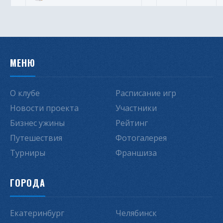
МЕНЮ
О клубе
Расписание игр
Новости проекта
Участники
Бизнес ужины
Рейтинг
Путешествия
Фотогалерея
Турниры
Франшиза
ГОРОДА
Екатеринбург
Челябинск