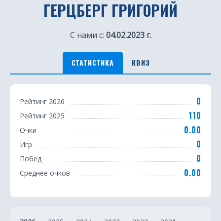
ГЕРЦБЕРГ ГРИГОРИЙ
С нами с:
04.02.2023 г.
СТАТИСТИКА
КВИЗ
С
0
Рейтинг 2026
т
110
Рейтинг 2025
а
0.00
Очки
т
0
Игр
0
Побед
и
0.00
Среднее очков
с
т
и