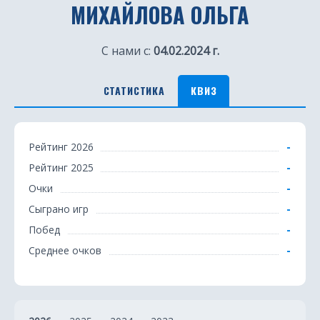
МИХАЙЛОВА ОЛЬГА
С нами с:
04.02.2024 г.
СТАТИСТИКА
КВИЗ
К
-
Рейтинг 2026
в
-
Рейтинг 2025
и
-
Очки
з
-
Сыграно игр
-
Побед
-
Среднее очков