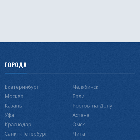
ГОРОДА
Екатеринбург
Челябинск
Москва
Бали
Казань
Ростов-на-Дону
Уфа
Астана
Краснодар
Омск
Санкт-Петербург
Чита