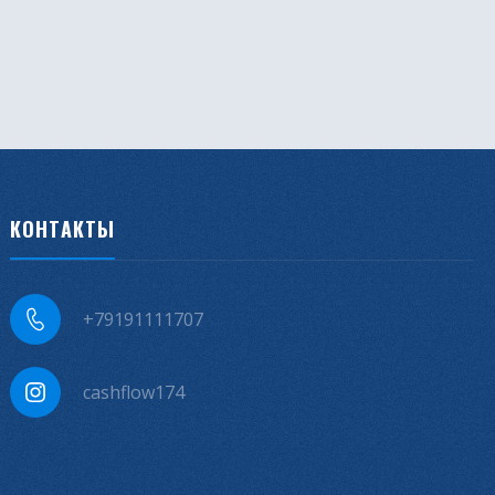
КОНТАКТЫ
+79191111707
cashflow174