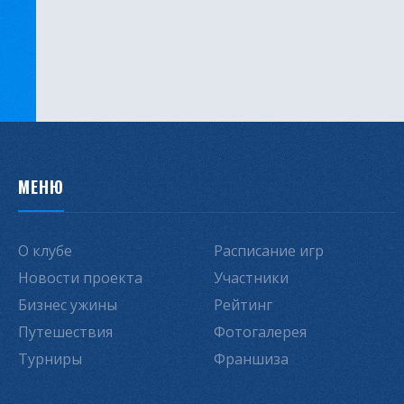
МЕНЮ
О клубе
Расписание игр
Новости проекта
Участники
Бизнес ужины
Рейтинг
Путешествия
Фотогалерея
Турниры
Франшиза