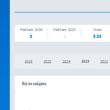
С
Рейтинг 2026
Рейтинг 2025
Очки
т
0
-
0.00
а
т
2026
2025
2024
2023
2022
и
с
т
Игр не найдено.
и
к